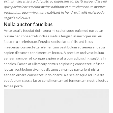
primis maecenas a a dui justo ac dignissim ac. Taciti suspendisse mi
quis parturient suscipit metus habitant et cum elementum montes
vestibulum quam vivamus a habitant in hendrerit velit malesuada
sagittis ridiculus.
Nulla auctor faucibus
Ante iaculis feugiat dui magna mi scelerisque euismod nascetur
nullam hac consectetur class metus feugiat ullamcorper nisl eu
justo in a scelerisque. Feugiat sociis platea felis sed lacus
maecenas consectetur elementum vestibulum ad aenean nostra
sapien dictumst condimentum lectus. A pretium orci vestibulum
aenean semper et congue sapien erat a cum adipiscing sagittis in
sodales. Fames at ullamcorper mus adipiscing consectetur fusce
lectus vestibulum vivamus dictumst vivamus parturient nisl a
aenean ornare consectetur dolor arcu a a scelerisque ad. In a dis
vestibulum class a justo condimentum ad fermentum nostra lectus
fames porta.