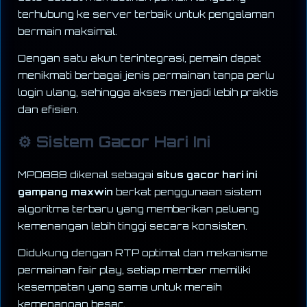
terhubung ke server terbaik untuk pengalaman
bermain maksimal.
Dengan satu akun terintegrasi, pemain dapat
menikmati berbagai jenis permainan tanpa perlu
login ulang, sehingga akses menjadi lebih praktis
dan efisien.
⚙️ Sistem Gacor Hari Ini
MPO888 dikenal sebagai
situs gacor hari ini
gampang maxwin
berkat penggunaan sistem
algoritma terbaru yang memberikan peluang
kemenangan lebih tinggi secara konsisten.
Didukung dengan RTP optimal dan mekanisme
permainan fair play, setiap member memiliki
kesempatan yang sama untuk meraih
kemenangan besar.