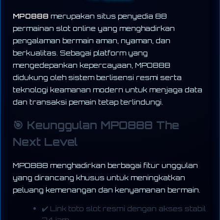
MPO888
merupakan situs penyedia 88
permainan slot online yang menghadirkan
pengalaman bermain aman, nyaman, dan
berkualitas. Sebagai platform yang
mengedepankan kepercayaan, MPO888
didukung oleh sistem berlisensi resmi serta
teknologi keamanan modern untuk menjaga data
dan transaksi pemain tetap terlindungi.
🎯 Keunggulan MPO888 The
Next Level
MPO888 menghadirkan berbagai fitur unggulan
yang dirancang khusus untuk meningkatkan
peluang kemenangan dan kenyamanan bermain.
✔️ Link toto slot resmi dengan akses stabil
24 jam