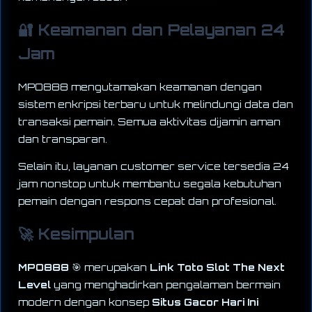
🔐 Keamanan dan Pelayanan 24
Jam
MPO888 mengutamakan keamanan dengan
sistem enkripsi terbaru untuk melindungi data dan
transaksi pemain. Semua aktivitas dijamin aman
dan transparan.
Selain itu, layanan customer service tersedia 24
jam nonstop untuk membantu segala kebutuhan
pemain dengan respons cepat dan profesional.
🚀 Kesimpulan
MPO888
🎯 merupakan
Link Toto Slot The Next
Level
yang menghadirkan pengalaman bermain
modern dengan konsep
Situs Gacor Hari Ini